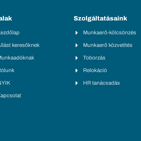
alak
Szolgáltatásaink
Kezdőlap
Munkaerő-kölcsönzés
llást keresőknek
Munkaerő közvetítés
Munkaadóknak
Toborzás
Rólunk
Relokáció
GYIK
HR tanácsadás
apcsolat