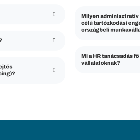
Milyen adminisztratív 
célú tartózkodási en
országbeli munkaváll
?
Mi a HR tanácsadás fő 
vállalatoknak?
ejtés
cing)?