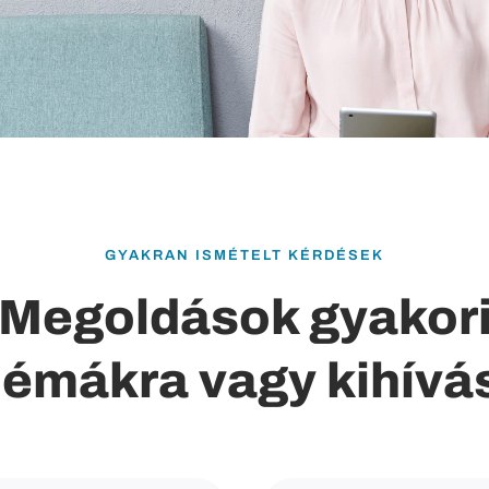
GYAKRAN ISMÉTELT KÉRDÉSEK
Megoldások gyakor
lémákra vagy kihívá