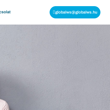
csolat
globalws@globalws.hu