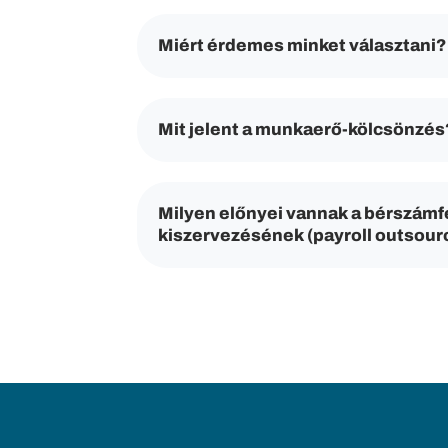
Miért érdemes minket választani?
Mit jelent a munkaerő-kölcsönzés
Milyen előnyei vannak a bérszámf
kiszervezésének (payroll outsour