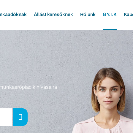
nkaadóknak
Állást keresőknek
Rólunk
GY.I.K
Kap
munkaerőpiac kihívásaira