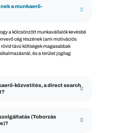
tnek a munkaerő-
hogy a kölcsönzött munkavállalók kevésbé
önvevő cég részének (ami motivációs
 rövid távú költségek magasabbak
alkalmazásnál, és a terület jogilag
aerő-közvetítés, a direct search
t?
 szolgáltatás (Toborzás
re)?