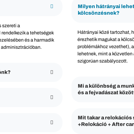
Milyen hátrányai lehe
kölcsönzésnek?
 szereti a
Hátrányai közé tartozhat, 
 rendelkezik a tehetségek
érezhetik magukat a kölcs
kezelésében és a harmadik
problémákhoz vezethet), a
 adminisztrációban.
lehetnek, mint a közvetlen 
szigorúan szabályozott.
ónk?
Mi a különbség a munk
és a fejvadászat közöt
Mit takar a relokációs
+Relokáció + After ca