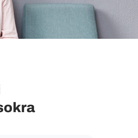
i
sokra