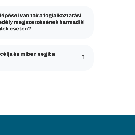
lépései vannak a foglalkoztatási
gedély megszerzésének harmadik
alók esetén?
célja és miben segít a