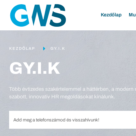
Kezdőlap
Mu
KEZDŐLAP
GY.I.K
GY.I.K
Több évtizedes szakértelemmel a háttérben, a modern 
szabott, innovatív HR megoldásokat kínálunk.
Alternative: