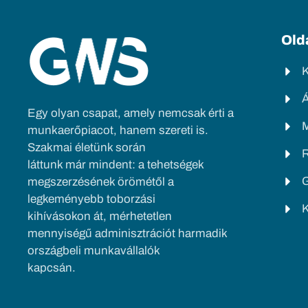
Old
Á
Egy olyan csapat, amely nemcsak érti a
munkaerőpiacot, hanem szereti is.
Szakmai életünk során
láttunk már mindent: a tehetségek
megszerzésének örömétől a
legkeményebb toborzási
K
kihívásokon át, mérhetetlen
mennyiségű adminisztrációt harmadik
országbeli munkavállalók
kapcsán.